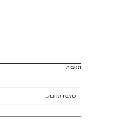
תגובות
כתיבת תגובה...
טריפטמינים - (Tryptamines)