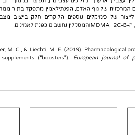
אמינים. 
ner, M. C., & Liechti, M. E. (2019). Pharmacological p
 supplements (“boosters”). 
European journal of 