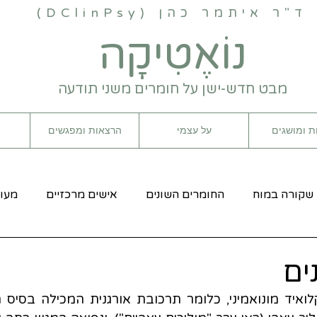
ד"ר איתמר כהן (DClinPsy)
נוֹאֶטִיקָה
מבט חדש-ישן על חומרים משני תודעה
ת ומושגים
על עצמי
הרצאות ומפגשים
שקורה במוח
החומרים השונים
אישים מרכזיים
מעול
ים
ואיד
מונואמיני