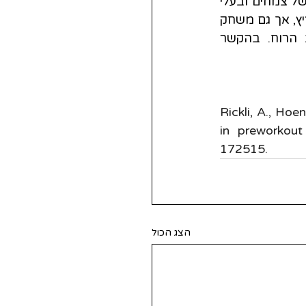
במערכת העצבים כמוליך עצבי (ראו ערך "מוליכים עצביים"), ונפוצה במגוון רחב של צמחים ובעלי 
חיים. במערכת העצבים המרכזית של גוף האדם, הפנתילאמין מתפקד בתור ממריץ, אך גם משחק 
תפקיד חשוב בסיוע לייצור של כימיקלים נוספים הלוקחים חלק בייצוב מצב הרוח. בהקשר 
Rickli, A., Hoe
in preworkout
הצג הכול