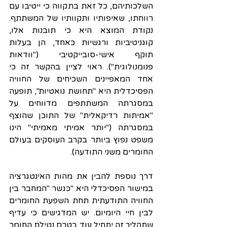
השלכותיהם, כל זאת בתקווה כי ייטיבו עם 
רווחתו, שאיפותיו ותקוותיו של המשתתף. 
נקודת המוצא היא כי תובנות אלו, 
קוגניטיביות ורגשיות כאחד, הן בעלות 
תוקף אישי-סובייקטיבי ("וודאות 
פנומנולוגית"). ראוי לציין בהקשר זה כי 
אחד המאפיינים השכיחים של החוויה 
הפסיכדלית היא "תחושת נואטיות", תופעה 
במסגרתה המשתתפים מדווחים על 
"אמיתות רדיקאלית" של התוכן שהוצף 
במסגרתה ("יותר אמיתי מאמיתי" הינו 
משפט נפוץ ביותר בקרב העוסקים בעולם 
החומרים משני התודעה).
דרך נוספת להבין את מהות האינטגרציה 
במישור הפסיכדלי היא "כגשר "המחבר בין 
החוויה התודעתית תחת השפעת החומרים 
לבין חיי היומיום. יש המדגישים כי עדיף 
שתהליך זה יתחיל עוד בטרם נטילת החומר 