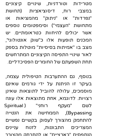
מטרידות וטורדניות, שינויים קיצוניים 
במצבי רוח, דיסוציאציות (תחושת 
"נפרדות" או "ניתוק" מהמציאות או 
מתחושת "העצמי") וסימפטומים נוספים 
אשר יכולים להיחוות כטראומתיים. יש 
המכנים תופעות אלו כ"שוק אונטולוגי", 
מצב בו "אמיתות בסיסיות" מוטלות בספק 
לאור שינויי התפיסה הקיצוניים המתרחשים 
תחת השפעתם של החומרים הפסיכדליים.
בנוסף, גם ההתערבות הטיפולית עצמה, 
בעיקר זו הניתנת על ידי גורמים שאינם 
מוסמכים, עלולה להוביל לתוצאות שאינן 
רצויות. לדוגמא, אחת מתוצאות אלו עונה 
לשם "מעקף רוחני" (Spiritual 
Bypassing), הממחישה את הנטייה 
להתחמק מהצורך לעסוק בקשיים נפשיים 
המצריכים התבוננות, לזנוח עניינים 
הנתפסים "כארציים" או להתרחק מהצורך 