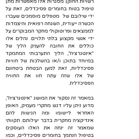
רשויות החוק). מסגרות אלו מאפשרות מתן 
טיפול בטוח בחומרים פסיכדלים, זאת על 
ידי שילובם של  מטפלים מוסמכים שעברו 
הכשרה ייעודית, השגחה רפואית והיצמדות 
לממצאים ופרוטוקולי מחקר המבוקרים על 
ידי אנשי מקצוע בלתי תלויים. נהלים אלו 
כוללים את החובה להעניק הליך של 
"אינטגרציה", הליך התערבותי המתמקד 
במיוחד בתוכן ו/או בהשלכות של חוויות 
פסיכדליות, זאת למען הבטחת ביטחונם 
של אלו שזה עתה חוו את החוויה 
הפסיכדלית.
במאמר זה נסקור את המושג "אינטגרציה", 
מדוע ניתן עליו דגש מחקרי מעמיק, האופן 
האחראי ליישומו ומה הגישות להם 
אינדיקציה מחקרית בדבר יעילותם. תקוותי 
שמאמר זה ינחה את האלו העוסקים 
בטיפול הנתמך בחומרים פסיכדליים, וכמו 