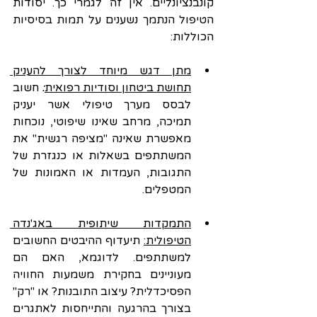
קונבנציונליים. אין זה לגמרי כך. יסודות 
הטיפול הנתמך נשענים על תמות בסיסיות 
הכוללות:
מתן דגש מיוחד לצורך להעניק 
תחושת ביטחון וסודיות רפואית
:
 חשוב 
לבסס מערך טיפולי אשר יעניק 
תמיכה, מרחב שאינו שיפוטי, נוכחות 
מאפשרת שאינה "מציפה רגשית" את 
המשתתפים בשאלות או כנגזרת של 
התגובות, העמדות או האמונות של 
המטפלים.
התמקדות שיתופית באג'נדה 
הטיפולית:
 תיעדוף ההיבטים החשובים 
למשתתפים. לדוגמא, האם הם 
מעוניינים בחקירת משמעות החוויה 
הפסיכדלית? עיצוב התובנות? או "רק" 
בצורך בהרגעה והתייחסות לאתגרים 