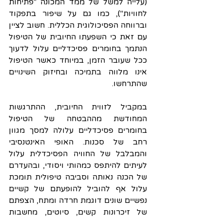
(עלייה למשל של ממד המכונה "פתיחות 
לחוויות"), כמו גם על שיפור בתפקוד 
וברווחה הפסיכולוגית הכללית. חשוב לציין 
עם זאת כי השפעתו החיובית של הטיפול 
הנתמך בחומרים פסיכדליים עלול לדעוך 
ככל שעובר הזמן, במיוחד כאשר הטיפול 
אינו מלווה בתמיכה ובחיזוק השינויים 
שהתרחשו.
במקביל לזווית החיובית, ההתרגשות 
המחודשת מההבטחה של הטיפול 
בחומרים פסיכדליים עלולה למסך מגוון 
רחב של סכנות. האופי האינטנסיבי 
והמבלבל של החוויה הפסיכדלית עלול 
לעיתים להיתפס כמהותי ויסודי, ובהעדרם 
של הכנה נאותה וסביבה טיפולית תומכת 
עלול אף להוביל להופעתם של קשיים 
נפשיים שונים דוגמת חרדה ומתח, הצפתם 
של זיכרונות קשים, סיוטים, מחשבות 