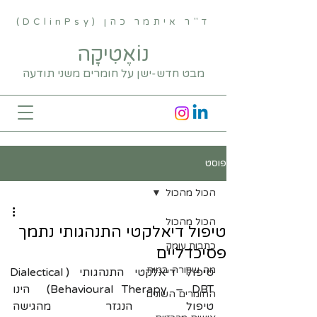
ד"ר איתמר כהן (DClinPsy)
נוֹאֶטִיקָה
מבט חדש-ישן על חומרים משני תודעה
פוסט
הכול מהכול
הכול מהכול
טיפול דיאלקטי התנהגותי נתמך
כתבות עומק
פסיכדליים
מה שקורה במוח
טיפול דיאלקטי התנהגותי (Dialectical 
Behavioural Therapy – DBT)
 הינו 
החומרים השונים
טיפול הנגזר מהגישה 