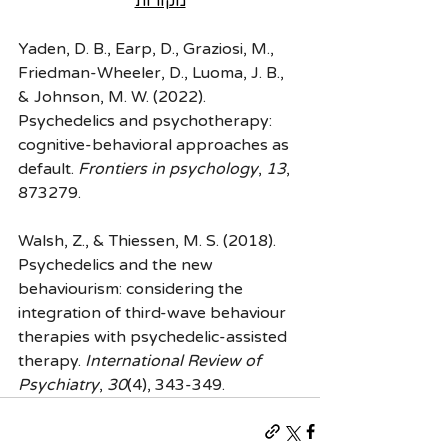
מקורות
Yaden, D. B., Earp, D., Graziosi, M., 
Friedman-Wheeler, D., Luoma, J. B., 
& Johnson, M. W. (2022). 
Psychedelics and psychotherapy: 
cognitive-behavioral approaches as 
default. 
Frontiers in psychology
, 
13
, 
873279.
Walsh, Z., & Thiessen, M. S. (2018). 
Psychedelics and the new 
behaviourism: considering the 
integration of third-wave behaviour 
therapies with psychedelic-assisted 
therapy. 
International Review of 
Psychiatry
, 
30