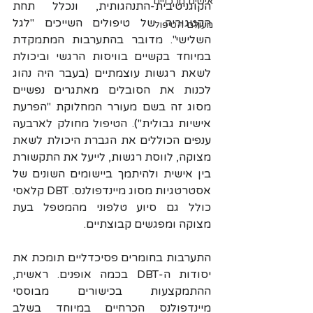
אישים מרכזיים
הקוגניטיבית-התנהגותית, ונכלל תחת 
הקטגוריה של טיפולים השייכים "לגל 
מעולם הטיפול
השלישי". מדובר בהתערבות המתמקדת 
במיוחד בקשיים בוויסות הרגשי וביכולת 
לשאת רגשות עוצמתיים (בעבר היה נהוג 
לכנות את הסובלים מאתגרים נפשיים 
מסוג זה בשם מעורר המחלוקת "הפרעת 
אישיות גבולית"). הטיפול מחולק לארבעה 
ענפים הכוללים את הגברת היכולת לשאת 
מצוקה, לווסת רגשות, לייעל את התקשורת 
בין אישית ולהיתמך ביישומים השונים של 
אסטרטגיות מסוג מיינדפולנס. DBT קלאסי 
כולל גם סיוע טלפוני מהמטפל בעת 
מצוקה ומפגשים קבוצתיים.
התערבות בחומרים פסיכדליים תומכת את 
יסודות ה-DBT בכמה אופנים. ראשית, 
ההתמקצעות בכישורים מבוססי 
מיינדפולנס הכרחיים במיוחד בשלב 