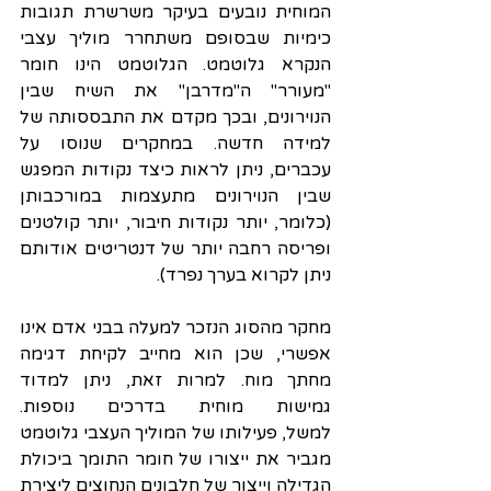
המוחית נובעים בעיקר משרשרת תגובות 
כימיות שבסופם משתחרר מוליך עצבי 
הנקרא גלוטמט. הגלוטמט הינו חומר 
"מעורר" ה"מדרבן" את השיח שבין 
הנוירונים, ובכך מקדם את התבססותה של 
למידה חדשה. במחקרים שנוסו על 
עכברים, ניתן לראות כיצד נקודות המפגש 
שבין הנוירונים מתעצמות במורכבותן 
(כלומר, יותר נקודות חיבור, יותר קולטנים 
ופריסה רחבה יותר של דנטריטים אודותם 
ניתן לקרוא בערך נפרד). 
מחקר מהסוג הנזכר למעלה בבני אדם אינו 
אפשרי, שכן הוא מחייב לקיחת דגימה 
מחתך מוח. למרות זאת, ניתן למדוד 
גמישות מוחית בדרכים נוספות. 
למשל, פעילותו של המוליך העצבי גלוטמט 
מגביר את ייצורו של חומר התומך ביכולת 
הגדילה וייצור של חלבונים הנחוצים ליצירת 