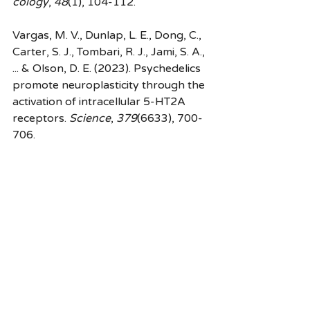
cology
, 
48
(1), 104-112.
Vargas, M. V., Dunlap, L. E., Dong, C., 
Carter, S. J., Tombari, R. J., Jami, S. A., 
... & Olson, D. E. (2023). Psychedelics 
promote neuroplasticity through the 
activation of intracellular 5-HT2A 
receptors. 
Science
, 
379
(6633), 700-
706.
Kargbo, R. B. (2023). Psychedelic-
Assisted Neuroplasticity for the 
Treatment of Mental Health 
Disorders. 
ACS Medicinal Chemistry 
Letters
, 
14