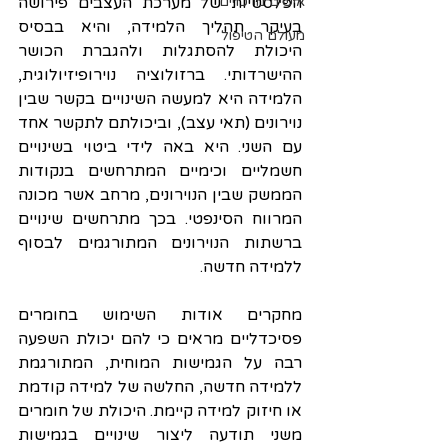
אישים מרכזיים
הפלסטיות של מערכת העצבים פירושה 
בעיקר תהליך הלמידה, והיא בבסיס 
מעולם הטיפול
היכולת להסתגלות ולהגברת הכושר 
ההישרדותי. ברזולוציה נוירופיזיולוגית, 
הלמידה היא למעשה השינויים בקשר שבין 
נוירונים (תאי עצב), וביכולתם לתקשר אחד 
עם השני. היא באה לידי ביטוי בשינויים 
חשמליים וכימיים המתרחשים בנקודות 
הממשק שבין הנוירונים, מרחב אשר מכונה 
המרווח הסינפטי. בכך מתרחשים שינויים 
ברשתות הנוירונים המתורגמים לבסוף 
ללמידה חדשה.
מחקרים אודות השימוש בחומרים 
פסיכדליים מראים כי להם יכולת השפעה 
רבה על הגמישות המוחית, המתורגמת 
ללמידה חדשה, החלשה של למידה קודמת 
או חיזוק למידה קיימת. היכולת של חומרים 
משני תודעה ליצור שינויים בגמישות 