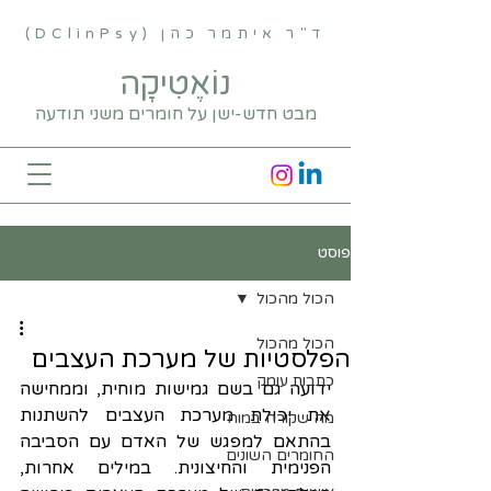
ד"ר איתמר כהן (DClinPsy)
נוֹאֶטִיקָה
מבט חדש-ישן על חומרים משני תודעה
פוסט
הכול מהכול
הכול מהכול
הפלסטיות של מערכת העצבים
כתבות עומק
ידועה גם בשם גמישות מוחית, וממחישה 
את יכולת מערכת העצבים להשתנות 
מה שקורה במוח
בהתאם למפגש של האדם עם הסביבה 
החומרים השונים
הפנימית והחיצונית. במילים אחרות, 